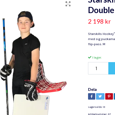
Doubl
2 198 kr
Starskills Hockey
med sig puckarna n
flip-pass. M
I lager.
Dela
Lagersaldo:
13
Artikelnummer:
37