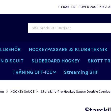
✓ FRAKTFRITT ÖVER 2000 KR ✓ A
ILLBEHÖR
HOCKEYPASSARE & KLUBBTEKNIK
N BISCUIT
SLIDEBOARD HOCKEY
SKOTT TR
TRÄNING OFF-ICE
Streaming SHF
em
HOCKEY SAUCE
Starskills Pro Hockey Sauce Double Combo
Starski