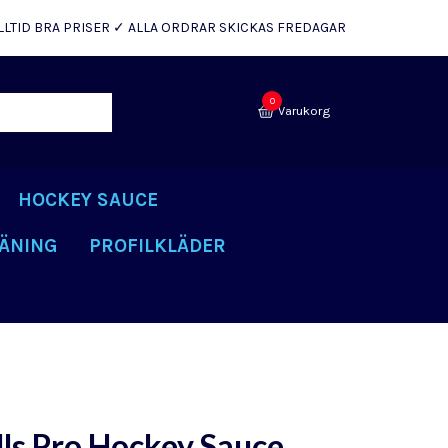
LLTID BRA PRISER ✓ ALLA ORDRAR SKICKAS FREDAGAR
0
Varukorg
HOCKEY SAUCE
ÄNING
PROFILKLÄDER
lls Pro Hockey Sauce