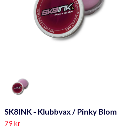
SK8INK - Klubbvax / Pinky Blom
79 kr