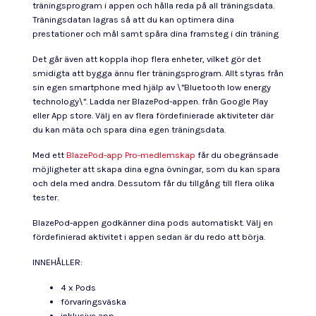
träningsprogram i appen och hålla reda på all träningsdata.
Träningsdatan lagras så att du kan optimera dina
prestationer och mål samt spåra dina framsteg i din träning
Det går även att koppla ihop flera enheter, vilket gör det
smidigta att bygga ännu fler träningsprogram. Allt styras från
sin egen smartphone med hjälp av \"Bluetooth low energy
technology\". Ladda ner BlazePod-appen. från Google Play
eller App store. Välj en av flera fördefinierade aktiviteter där
du kan mäta och spara dina egen träningsdata.
Med ett
BlazePod-app Pro-medlemskap
får du obegränsade
möjligheter att skapa dina egna övningar, som du kan spara
och dela med andra. Dessutom får du tillgång till flera olika
tester.
BlazePod-appen godkänner dina pods automatiskt. Välj en
fördefinierad aktivitet i appen sedan är du redo att börja.
INNEHÅLLER:
4 x Pods
förvaringsväska
inklusive app