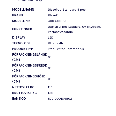
MODELLNAMN
BlazePod Standard 4 pcs.
BRAND
BlazePod
MODELL NR
400-500013
Batteri Li-ion, Laddare, UV-skyddad,
FUNKTIONER
Vattenavvisande
DISPLAY
LED
TEKNOLOGI
Bluetooth
PRODUKTTYP
Produkt för Hemmabruk
FÖRPACKNINGSLÄNGD
0.1
(CM)
FÖRPACKNINGSBREDD
0.1
(CM)
FÖRPACKNINGSHÖJD
0.1
(CM)
NETTOVIKT KG
1.10
BRUTTOVIKT KG
1.30
EAN KOD
5701000164802